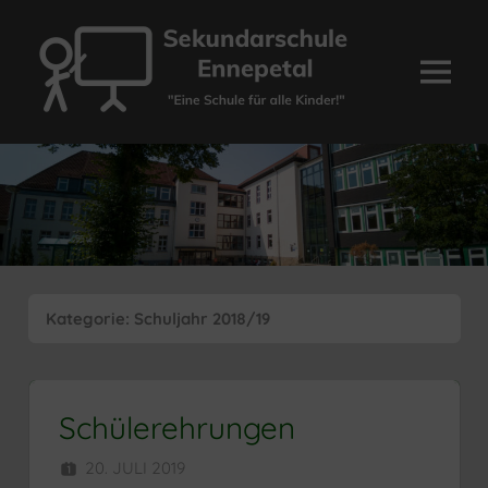
Zum
Inhalt
springen
Menü
Sekundarschule
Ennepetal
Kategorie:
Schuljahr 2018/19
Schülerehrungen
20. JULI 2019
SEKUNDARSCHULE