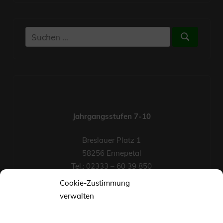
Suchen
Suchen
nach:
Jahrgangsstufen 7-10
Breslauer Platz 1
58256 Ennepetal
Tel.: 02333 – 60 39 850
Fax-Nr.: 02333 – 60 39 852
Cookie-Zustimmung
eMail
verwalten