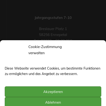
Jahrgangsstufen 7-10
Breslauer Platz 1
58256 Ennepetal
Tel.: 02333 – 60 39 850
Fax-Nr.: 02333 – 60 39 852
Cookie-Zustimmung
eMail
verwalten
Diese Webseite verwendet Cookies, um bestimmte Funktionen
zu ermöglichen und das Angebot zu verbessern.
Akzeptieren
©web-base.org | Wuppertal
Ablehnen