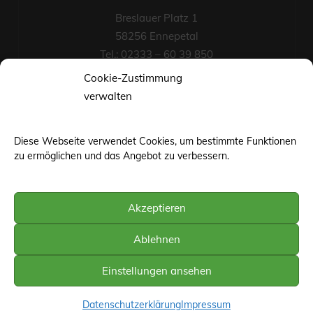
Breslauer Platz 1
58256 Ennepetal
Tel.: 02333 – 60 39 850
Fax-Nr.: 02333 – 60 39 852
Cookie-Zustimmung
eMail
verwalten
Diese Webseite verwendet Cookies, um bestimmte Funktionen
zu ermöglichen und das Angebot zu verbessern.
Akzeptieren
©web-base.org | Wuppertal
Ablehnen
Einstellungen ansehen
Datenschutzerklärung
Impressum