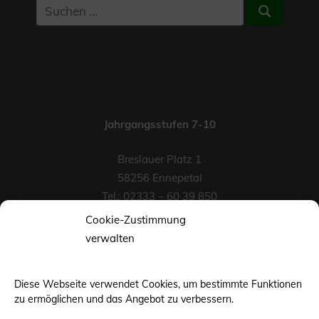
Suchen
Suchen
nach:
Jahrgangsstufen 7-10
Breslauer Platz 1
58256 Ennepetal
Tel.: 02333 – 60 39 850
Fax-Nr.: 02333 – 60 39 852
Cookie-Zustimmung
eMail
verwalten
Diese Webseite verwendet Cookies, um bestimmte Funktionen
zu ermöglichen und das Angebot zu verbessern.