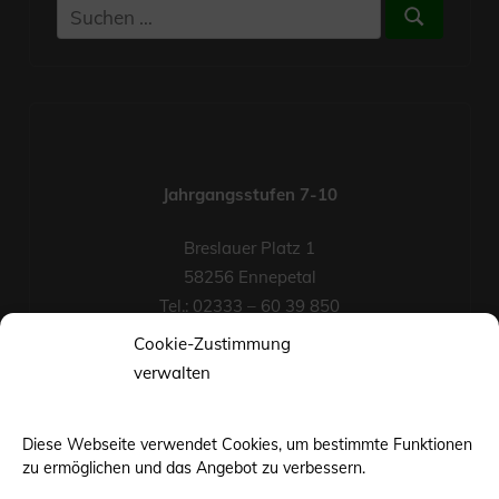
Suchen
Suchen
nach:
Jahrgangsstufen 7-10
Breslauer Platz 1
58256 Ennepetal
Tel.: 02333 – 60 39 850
Fax-Nr.: 02333 – 60 39 852
Cookie-Zustimmung
eMail
verwalten
Diese Webseite verwendet Cookies, um bestimmte Funktionen
zu ermöglichen und das Angebot zu verbessern.