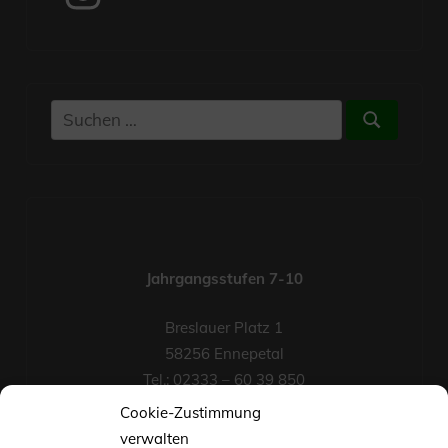
Suchen
Suchen
nach:
Jahrgangsstufen 7-10
Breslauer Platz 1
58256 Ennepetal
Tel.: 02333 – 60 39 850
Fax-Nr.: 02333 – 60 39 852
Cookie-Zustimmung
eMail
verwalten