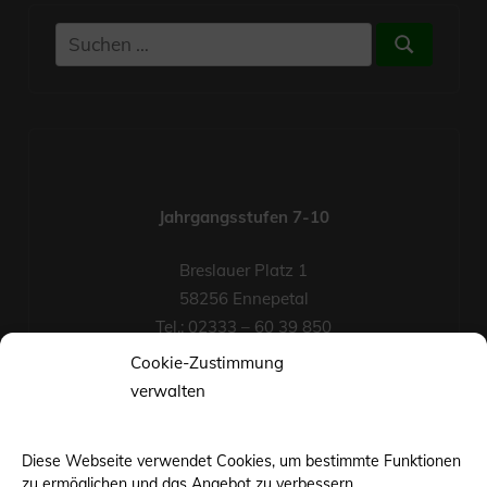
Suchen
Suchen
nach:
Jahrgangsstufen 7-10
Breslauer Platz 1
58256 Ennepetal
Tel.: 02333 – 60 39 850
Fax-Nr.: 02333 – 60 39 852
Cookie-Zustimmung
eMail
verwalten
Diese Webseite verwendet Cookies, um bestimmte Funktionen
zu ermöglichen und das Angebot zu verbessern.