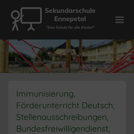
Zum
Inhalt
springen
Menü
Sekundarschule
Ennepetal
Immunisierung,
Förderunterricht Deutsch,
Stellenausschreibungen,
Bundesfreiwilligendienst,