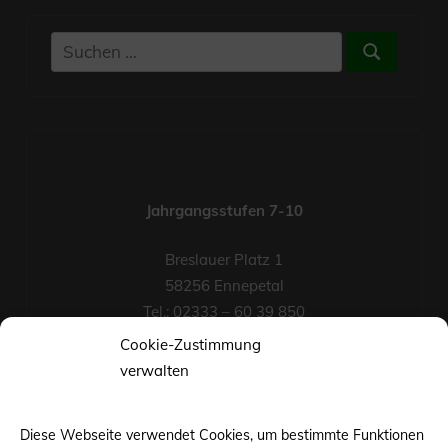
Suchen
Suchen
nach:
Jahrgangsstufen 7-10
Breslauer Platz 1
58256 Ennepetal
Tel.: 02333 – 60 39 850
Fax-Nr.: 02333 – 60 39 852
Cookie-Zustimmung
eMail
verwalten
Diese Webseite verwendet Cookies, um bestimmte Funktionen