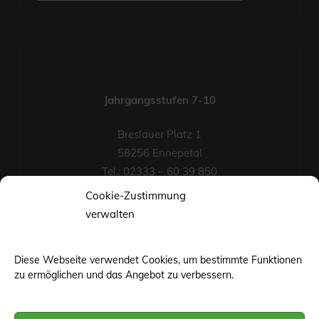
nach:
Jahrgangsstufen 7-10
Breslauer Platz 1
58256 Ennepetal
Tel.: 02333 – 60 39 850
Fax-Nr.: 02333 – 60 39 852
Cookie-Zustimmung
eMail
verwalten
Diese Webseite verwendet Cookies, um bestimmte Funktionen
zu ermöglichen und das Angebot zu verbessern.