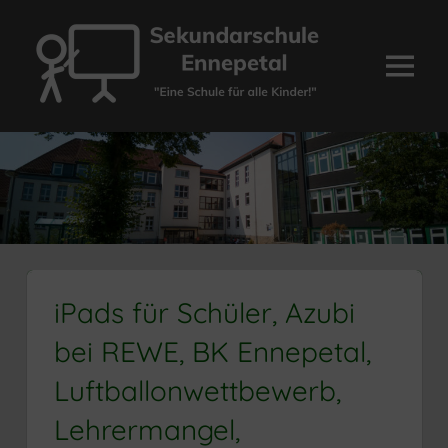
Zum
Inhalt
springen
Menü
Sekundarschule
Ennepetal
iPads für Schüler, Azubi
bei REWE, BK Ennepetal,
Luftballonwettbewerb,
Lehrermangel,