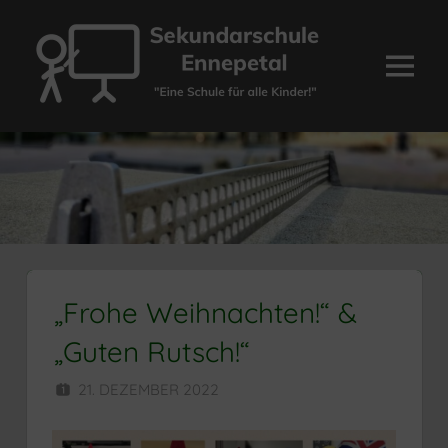
Zum
Inhalt
springen
Menü
Sekundarschule
Ennepetal
„Frohe Weihnachten!“ &
„Guten Rutsch!“
21. DEZEMBER 2022
HERR MÜNZER