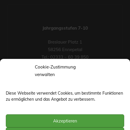
Jahrgangsstufen 7-10
Breslauer Platz 1
58256 Ennepetal
Tel.: 02333 – 60 39 850
Fax-Nr.: 02333 – 60 39 852
Cookie-Zustimmung
eMail
verwalten
Diese Webseite verwendet Cookies, um bestimmte Funktionen
zu ermöglichen und das Angebot zu verbessern.
Akzeptieren
©web-base.org | Wuppertal