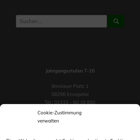
Suchen
Suchen
nach:
Jahrgangsstufen 7-10
Breslauer Platz 1
58256 Ennepetal
Tel.: 02333 – 60 39 850
Fax-Nr.: 02333 – 60 39 852
Cookie-Zustimmung
eMail
verwalten