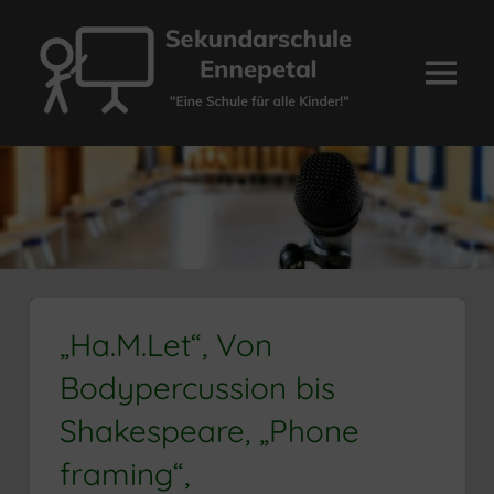
Zum
Inhalt
springen
Menü
Sekundarschule
Ennepetal
„Ha.M.Let“, Von
Bodypercussion bis
Shakespeare, „Phone
framing“,