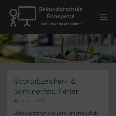
Zum
Inhalt
springen
Menü
Sekundarschule
Ennepetal
Sportabzeichen- &
Sommerfest, Ferien
21. JUNI 2023
HERR MÜNZER
Liebe Leserinnen und Leser unseres Schul-