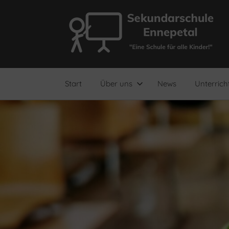
Zum
Inhalt
springen
"Eine
Sekundarschule
Schule
für
Ennepetal
alle
Start
Über uns
News
Unterrich
Kinder!"