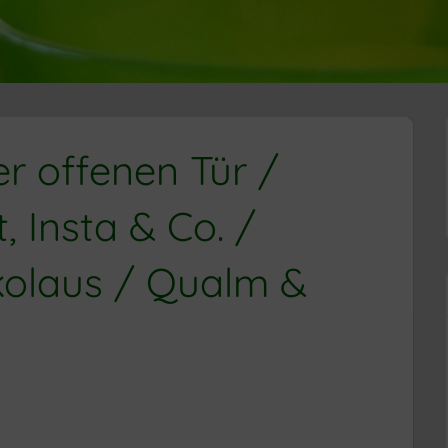
r offenen Tür /
, Insta & Co. /
kolaus / Qualm &
ER