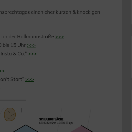
rnsprechtages einen eher kurzen & knackigen
u an der Rollmannstraße
>>>
0 bis 15 Uhr
>>>
Insta & Co.“
>>>
>>
on’t Start“
>>>
>