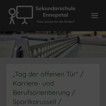
Zum
Inhalt
springen
Menü
Sekundarschule
Ennepetal
„Tag der offenen Tür“ /
Karriere- und
Berufsorientierung /
Sportkarussell /