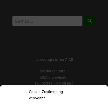
Suchen
Suchen
nach:
Jahrgangsstufen 7-10
Breslauer Platz 1
58256 Ennepetal
Tel.: 02333 – 60 39 850
Fax-Nr.: 02333 – 60 39 852
Cookie-Zustimmung
eMail
verwalten