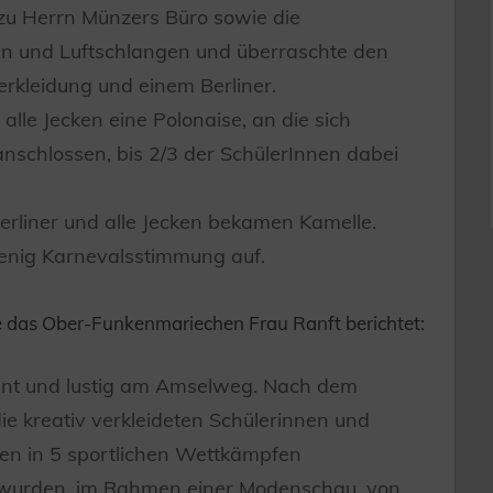
zu Herrn Münzers Büro sowie die
en und Luftschlangen und überraschte den
erkleidung und einem Berliner.
lle Jecken eine Polonaise, an die sich
anschlossen, bis 2/3 der SchülerInnen dabei
liner und alle Jecken bekamen Kamelle.
enig Karnevalsstimmung auf.
 das Ober-Funkenmariechen Frau Ranft berichtet:
nt und lustig am Amselweg. Nach dem
e kreativ verkleideten Schülerinnen und
aten in 5 sportlichen Wettkämpfen
 wurden, im Rahmen einer Modenschau, von