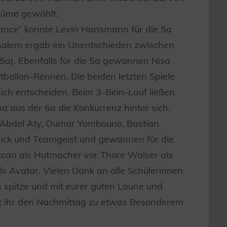
stüme gewählt.
nce“ konnte Levin Hansmann für die 5a
usalem ergab ein Unentschieden zwischen
(5a). Ebenfalls für die 5a gewannen Nisa
tballon-Rennen. Die beiden letzten Spiele
ich entscheiden. Beim 3-Bein-Lauf ließen
 aus der 6a die Konkurrenz hinter sich.
if Abdel Aty, Oumar Yombouno, Bastian
ick und Teamgeist und gewannen für die
can als Hutmacher vor Thore Walser als
s Avatar. Vielen Dank an alle Schülerinnen
 spitze und mit eurer guten Laune und
bt ihr den Nachmittag zu etwas Besonderem