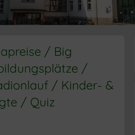
apreise / Big
bildungsplätze /
dionlauf / Kinder- &
te / Quiz