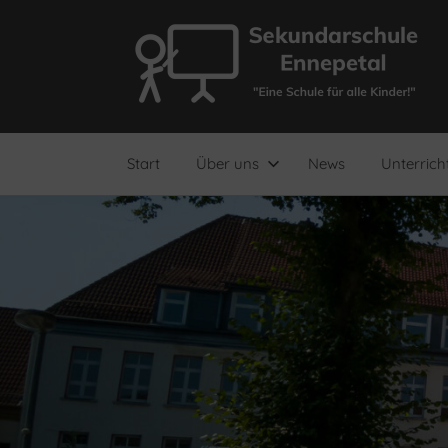
Zum
Inhalt
springen
"Eine
Sekundarschule
Schule
für
Ennepetal
alle
Start
Über uns
News
Unterrich
Kinder!"