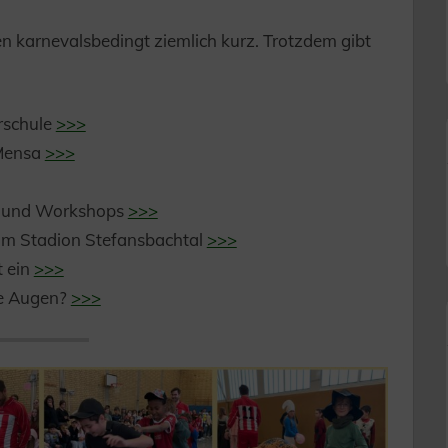
en karnevalsbedingt ziemlich kurz. Trotzdem gibt
rschule
>>>
 Mensa
>>>
n und Workshops
>>>
 im Stadion Stefansbachtal
>>>
t ein
>>>
ne Augen?
>>>