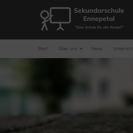
Zum
Inhalt
springen
"Eine
Sekundarschule
Schule
für
Ennepetal
alle
Start
Über uns
News
Unterrich
Kinder!"