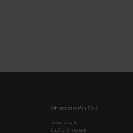
Jahrgangsstufen 5 & 6
Amselweg 9
58256 Ennepetal