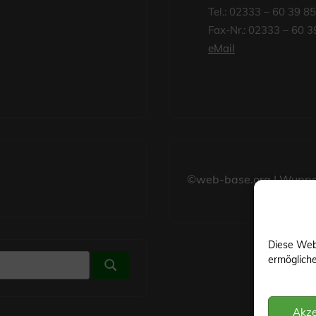
Tel.: 02333 – 60 39 8
Fax-Nr.: 02333 – 60 3
eMail
©web-base.org | Wuppe
Diese Web
ermöglich
Suchen
Akze