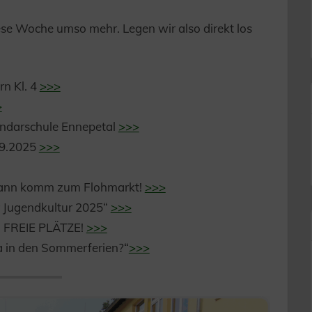
ese Woche umso mehr. Legen wir also direkt los
rn Kl. 4
>>>
>
darschule Ennepetal
>>>
09.2025
>>>
 Dann komm zum Flohmarkt!
>>>
r Jugendkultur 2025“
>>>
 FREIE PLÄTZE!
>>>
a in den Sommerferien?“
>>>