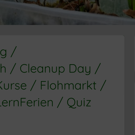
g /
h / Cleanup Day /
Kurse / Flohmarkt /
ernFerien / Quiz
ZER