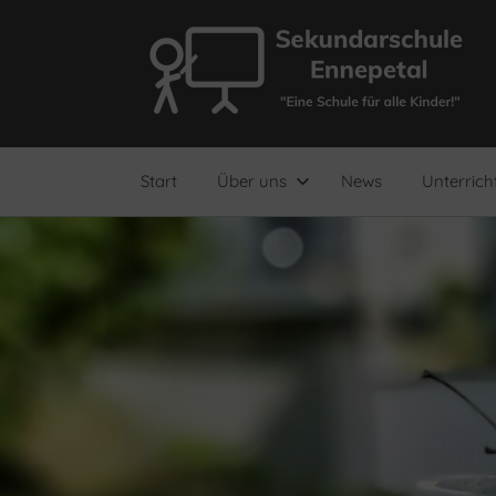
Zum
Inhalt
springen
"Eine
Sekundarschule
Schule
für
Ennepetal
alle
Start
Über uns
News
Unterrich
Kinder!"