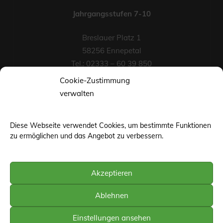
Jahrgangsstufen 7-10
Breslauer Platz 1
58256 Ennepetal
Tel.: 02333 – 60 39 850
Fax-Nr.: 02333 – 60 39 852
Cookie-Zustimmung
eMail
verwalten
Diese Webseite verwendet Cookies, um bestimmte Funktionen
zu ermöglichen und das Angebot zu verbessern.
Akzeptieren
©web-base.org | Wuppertal
Ablehnen
Einstellungen ansehen