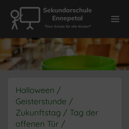
Zum
Inhalt
springen
Menü
Sekundarschule
Ennepetal
Halloween /
Geisterstunde /
Zukunftstag / Tag der
offenen Tür /