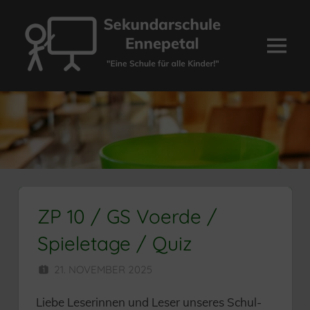
Zum
Inhalt
springen
Menü
Sekundarschule
Ennepetal
ZP 10 / GS Voerde /
Spieletage / Quiz
21. NOVEMBER 2025
HERR MÜNZER
Liebe Leserinnen und Leser unseres Schul-