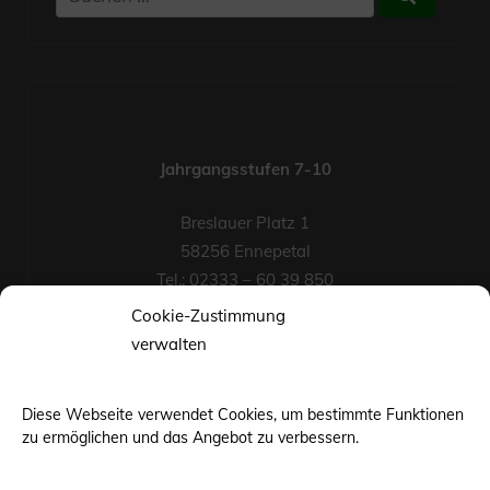
Suchen
nach:
Jahrgangsstufen 7-10
Breslauer Platz 1
58256 Ennepetal
Tel.: 02333 – 60 39 850
Fax-Nr.: 02333 – 60 39 852
Cookie-Zustimmung
eMail
verwalten
Diese Webseite verwendet Cookies, um bestimmte Funktionen
zu ermöglichen und das Angebot zu verbessern.