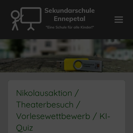
Zum
Inhalt
springen
Menü
Sekundarschule
Ennepetal
Nikolausaktion /
Theaterbesuch /
Vorlesewettbewerb / KI-
Quiz