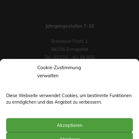
Jahrgangsstufen 7-10
Breslauer Platz 1
58256 Ennepetal
Tel.: 02333 – 60 39 850
Fax-Nr.: 02333 – 60 39 852
Cookie-Zustimmung
eMail
verwalten
Diese Webseite verwendet Cookies, um bestimmte Funktionen
zu ermöglichen und das Angebot zu verbessern.
Akzeptieren
©web-base.org | Wuppertal