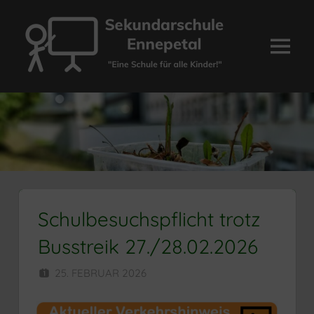
Zum
Inhalt
springen
Menü
Sekundarschule
Ennepetal
Schulbesuchspflicht trotz
Busstreik 27./28.02.2026
25. FEBRUAR 2026
HERR MÜNZER