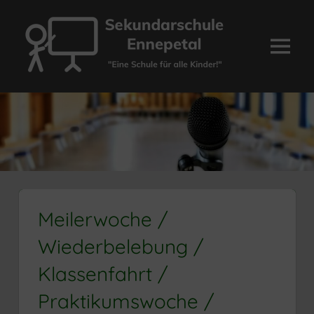
Zum
Inhalt
springen
Menü
Sekundarschule
Ennepetal
Meilerwoche /
Wiederbelebung /
Klassenfahrt /
Praktikumswoche /