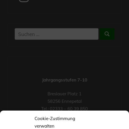
Suchen
Suchen
nach:
Jahrgangsstufen 7-10
Breslauer Platz 1
58256 Ennepetal
Tel.: 02333 – 60 39 850
Fax-Nr.: 02333 – 60 39 852
Cookie-Zustimmung
eMail
verwalten