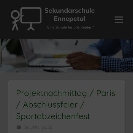
Zum
Inhalt
springen
Menü
Sekundarschule
Ennepetal
Projektnachmittag / Paris
/ Abschlussfeier /
Sportabzeichenfest
26. JUNI 2026
HERR MÜNZER