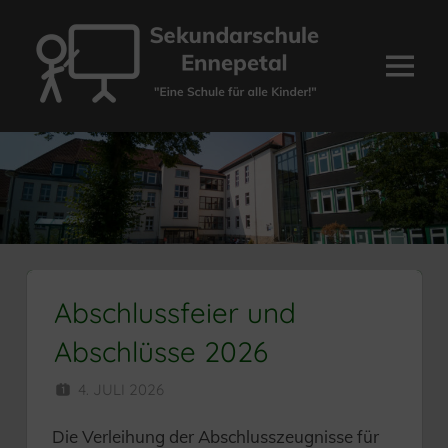
Zum
Inhalt
springen
Menü
Sekundarschule
Ennepetal
Abschlussfeier und
Abschlüsse 2026
4. JULI 2026
SEKUNDARSCHULE
Die Verleihung der Abschlusszeugnisse für