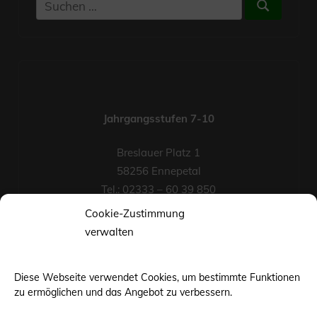
Suchen
Suchen
nach:
Jahrgangsstufen 7-10
Breslauer Platz 1
58256 Ennepetal
Tel.: 02333 – 60 39 850
Fax-Nr.: 02333 – 60 39 852
Cookie-Zustimmung
eMail
verwalten
Diese Webseite verwendet Cookies, um bestimmte Funktionen
zu ermöglichen und das Angebot zu verbessern.