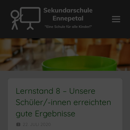
Zum
Inhalt
springen
Menü
Sekundarschule
Ennepetal
Lernstand 8 – Unsere
Schüler/-innen erreichten
gute Ergebnisse
22. JULI 2020
SEKUNDARSCHULE