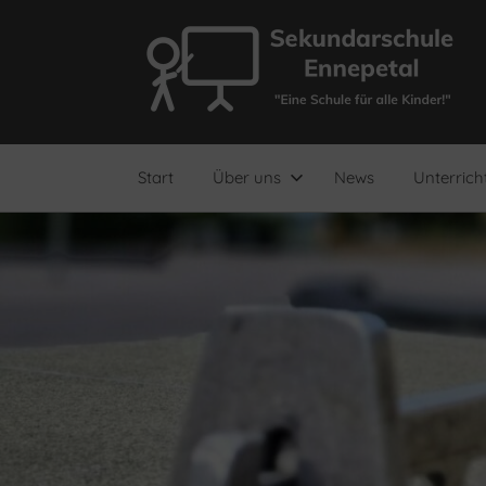
Zum
Inhalt
springen
"Eine
Sekundarschule
Schule
für
Ennepetal
alle
Start
Über uns
News
Unterrich
Kinder!"