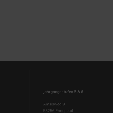
Jahrgangsstufen 5 & 6
Amselweg 9
58256 Ennepetal