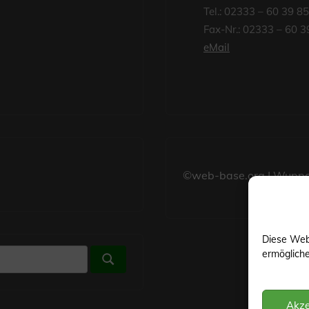
Tel.: 02333 – 60 39 8
Fax-Nr.: 02333 – 60 3
eMail
©web-base.org | Wuppe
Diese Web
ermöglich
Suchen
Akze