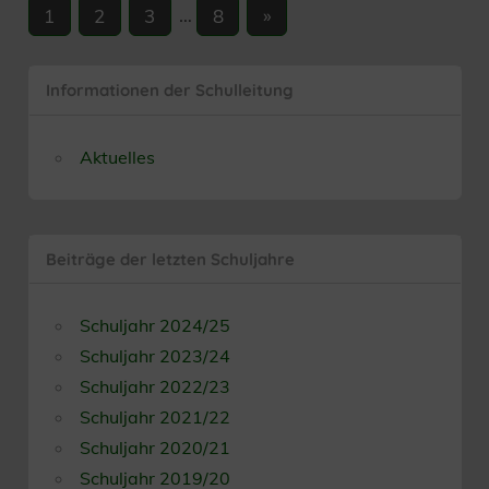
Seitennummerierung
Nächste
1
2
3
…
8
»
Beiträge
der
Beiträge
Informationen der Schulleitung
Aktuelles
Beiträge der letzten Schuljahre
Schuljahr 2024/25
Schuljahr 2023/24
Schuljahr 2022/23
Schuljahr 2021/22
Schuljahr 2020/21
Schuljahr 2019/20