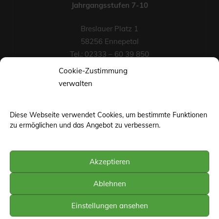
Jahrgangsstufen 7-10
Breslauer Platz 1
58256 Ennepetal
Tel.: 02333 – 60 39 850
Fax-Nr.: 02333 – 60 39 852
Cookie-Zustimmung
eMail
verwalten
Diese Webseite verwendet Cookies, um bestimmte Funktionen
zu ermöglichen und das Angebot zu verbessern.
Akzeptieren
©web-base.org | Wuppertal
Ablehnen
Einstellungen ansehen