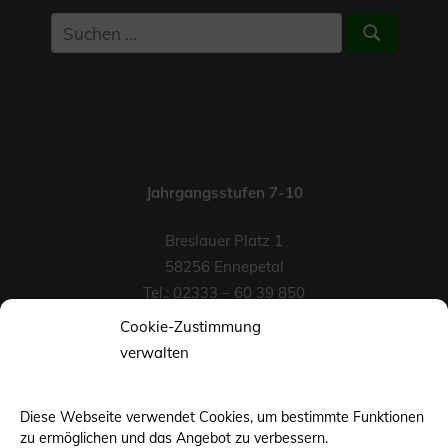
Suchen
Suchen
nach:
Jahrgangsstufen 7-10
Breslauer Platz 1
58256 Ennepetal
Tel.: 02333 – 60 39 850
Fax-Nr.: 02333 – 60 39 852
Cookie-Zustimmung
eMail
verwalten
Diese Webseite verwendet Cookies, um bestimmte Funktionen
zu ermöglichen und das Angebot zu verbessern.