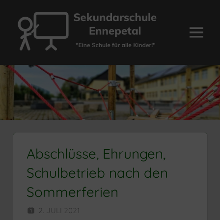
Zum
Inhalt
springen
Menü
Sekundarschule
Ennepetal
Abschlüsse, Ehrungen,
Schulbetrieb nach den
Sommerferien
2. JULI 2021
HERR MÜNZER