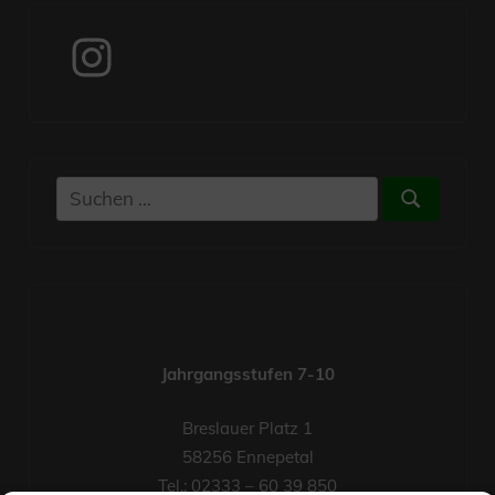
Instagram
Suchen
Suchen
nach:
Jahrgangsstufen 7-10
Breslauer Platz 1
58256 Ennepetal
Tel.: 02333 – 60 39 850