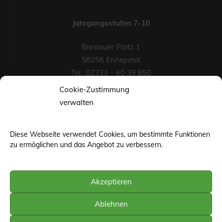
Jahrgangsstufen 7-10
Breslauer Platz 1
58256 Ennepetal
Tel.: 02333 – 60 39 850
Fax-Nr.: 02333 – 60 39 852
Cookie-Zustimmung
eMail
verwalten
Diese Webseite verwendet Cookies, um bestimmte Funktionen
zu ermöglichen und das Angebot zu verbessern.
Akzeptieren
©web-base.org | Wuppertal
Ablehnen