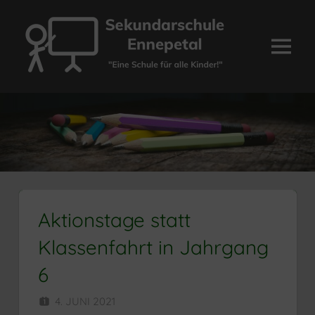
Zum
Inhalt
springen
Menü
Sekundarschule
Ennepetal
Aktionstage statt
Klassenfahrt in Jahrgang
6
4. JUNI 2021
SEKUNDARSCHULE