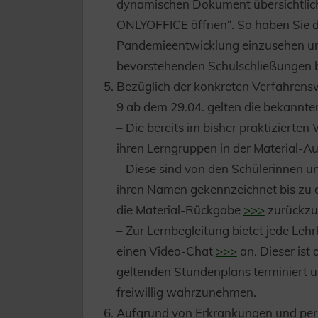
dynamischen Dokument übersichtlich
ONLYOFFICE öffnen“. So haben Sie di
Pandemieentwicklung einzusehen und
bevorstehenden Schulschließungen 
Bezüglich der konkreten Verfahrensw
9 ab dem 29.04. gelten die bekannt
– Die bereits im bisher praktizierten
ihren Lerngruppen in der Material-
– Diese sind von den Schülerinnen un
ihren Namen gekennzeichnet bis zu 
die Material-Rückgabe
>>>
zurückzu
– Zur Lernbegleitung bietet jede Le
einen Video-Chat
>>>
an. Dieser ist 
geltenden Stundenplans terminiert un
freiwillig wahrzunehmen.
Aufgrund von Erkrankungen und per