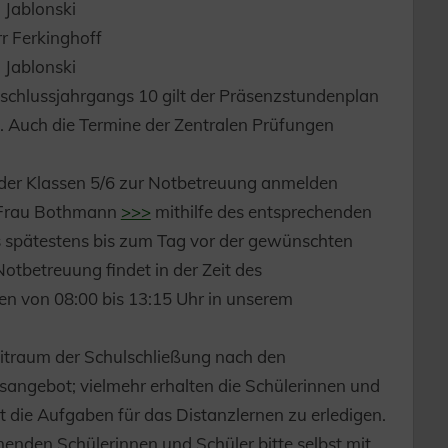
 Jablonski
r Ferkinghoff
 Jablonski
schlussjahrgangs 10 gilt der Präsenzstundenplan
. Auch die Termine der Zentralen Prüfungen
r der Klassen 5/6 zur Notbetreuung anmelden
n Frau Bothmann
>>>
mithilfe des entsprechenden
 spätestens bis zum Tag vor der gewünschten
Notbetreuung findet in der Zeit des
gen von 08:00 bis 13:15 Uhr in unserem
Zeitraum der Schulschließung nach den
sangebot; vielmehr erhalten die Schülerinnen und
ht die Aufgaben für das Distanzlernen zu erledigen.
menden Schülerinnen und Schüler bitte selbst mit.