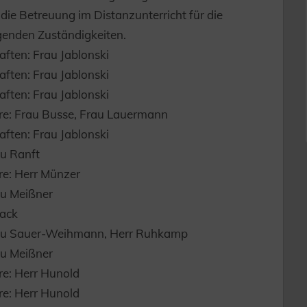
die Betreuung im Distanzunterricht für die
genden Zuständigkeiten.
ften: Frau Jablonski
ften: Frau Jablonski
ften: Frau Jablonski
hre: Frau Busse, Frau Lauermann
ften: Frau Jablonski
u Ranft
re: Herr Münzer
au Meißner
Mack
rau Sauer-Weihmann, Herr Ruhkamp
au Meißner
re: Herr Hunold
re: Herr Hunold