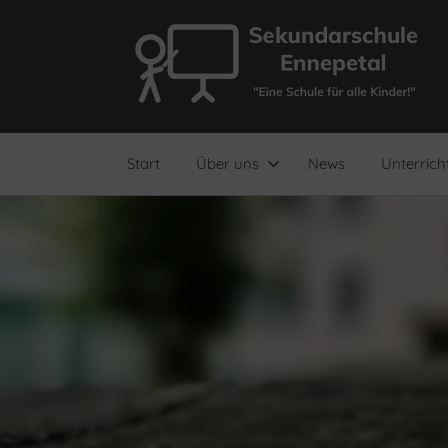
Zum
Inhalt
springen
"Eine
Sekundarschule
Schule
für
Ennepetal
alle
Start
Über uns
News
Unterrich
Kinder!"