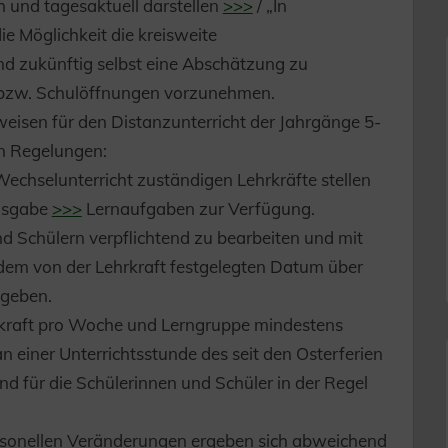
 und tagesaktuell darstellen
>>>
/ „In
e Möglichkeit die kreisweite
 zukünftig selbst eine Abschätzung zu
bzw. Schulöffnungen vorzunehmen.
eisen für den Distanzunterricht der Jahrgänge 5-
en Regelungen:
 Wechselunterricht zuständigen Lehrkräfte stellen
Ausgabe
>>>
Lernaufgaben zur Verfügung.
d Schülern verpflichtend zu bearbeiten und mit
dem von der Lehrkraft festgelegten Datum über
geben.
hrkraft pro Woche und Lerngruppe mindestens
an einer Unterrichtsstunde des seit den Osterferien
d für die Schülerinnen und Schüler in der Regel
sonellen Veränderungen ergeben sich abweichend