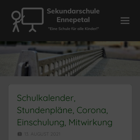
Zum
Inhalt
springen
Menü
Sekundarschule
Ennepetal
Schulkalender,
Stundenpläne, Corona,
Einschulung, Mitwirkung
13. AUGUST 2021
HERR MÜNZER