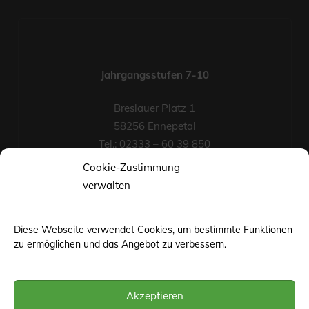
Jahrgangsstufen 7-10
Breslauer Platz 1
58256 Ennepetal
Tel.: 02333 – 60 39 850
Fax-Nr.: 02333 – 60 39 852
Cookie-Zustimmung
eMail
verwalten
Diese Webseite verwendet Cookies, um bestimmte Funktionen
zu ermöglichen und das Angebot zu verbessern.
Akzeptieren
©web-base.org | Wuppertal