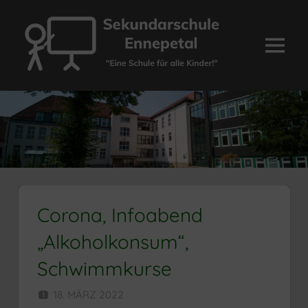
Zum
Inhalt
springen
Menü
Sekundarschule
Ennepetal
Corona, Infoabend
„Alkoholkonsum“,
Schwimmkurse
18. MÄRZ 2022
HERR MÜNZER