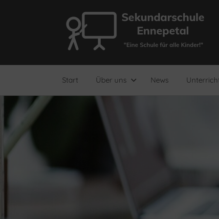
Zum
Inhalt
springen
"Eine
Sekundarschule
Schule
für
Ennepetal
alle
Start
Über uns
News
Unterrich
Kinder!"