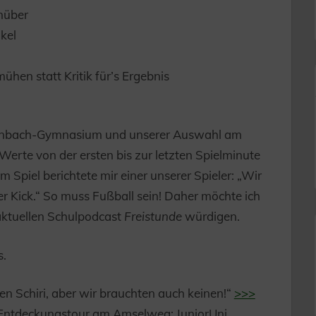
nüber
kel
hen statt Kritik für’s Ergebnis
enbach-Gymnasium und unserer Auswahl am
Werte von der ersten bis zur letzten Spielminute
 Spiel berichtete mir einer unserer Spieler: „Wir
ler Kick.“ So muss Fußball sein! Daher möchte ich
aktuellen Schulpodcast
Freistunde
würdigen.
s.
nen Schiri, aber wir brauchten auch keinen!“
>>>
 Entdeckungstour am Amselweg: JuniorUni