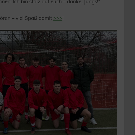
en. Ich bin stolz auf euch – danke, Jungs!“
ören – viel Spaß damit
>>>
!