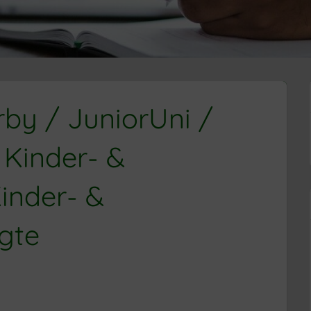
rby / JuniorUni /
 Kinder- &
inder- &
gte