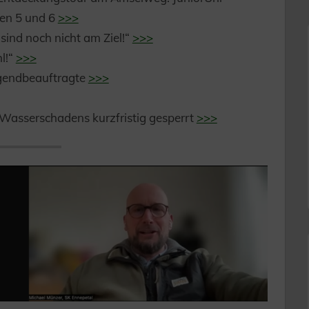
gen 5 und 6
>>>
sind noch nicht am Ziel!“
>>>
l!“
>>>
ugendbeauftragte
>>>
. Wasserschadens kurzfristig gesperrt
>>>