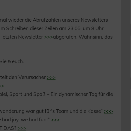
inmal wieder die Abrufzahlen unseres Newsletters
um Schreiben dieser Zeilen am 23.05. um 8 Uhr
 letzten Newsletter
>>>
abgerufen. Wahnsinn, das
ie & euch.
ttelt den Verursacher
>>>
>>
el, Sport und Spaß – Ein dynamischer Tag für die
wanderung war gut für’s Team und die Kasse“
>>>
e had joy, we had fun!“
>>>
ST DAS?
>>>