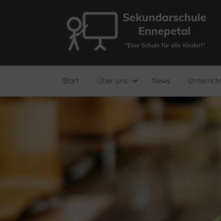
Zum
Inhalt
springen
"Eine
Sekundarschule
Schule
für
Ennepetal
alle
Start
Über uns
News
Unterrich
Kinder!"