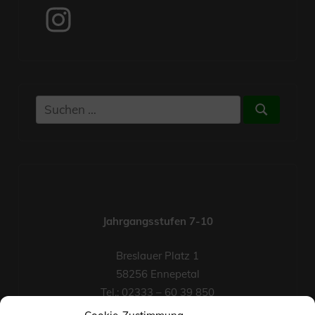
Instagram
Suchen
Suchen
nach:
Jahrgangsstufen 7-10
Breslauer Platz 1
58256 Ennepetal
Tel.: 02333 – 60 39 850
Fax-Nr.: 02333 – 60 39 852