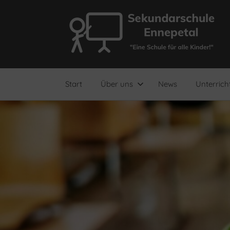
Zum
Inhalt
springen
"Eine
Sekundarschule
Schule
für
Ennepetal
alle
Start
Über uns
News
Unterrich
Kinder!"