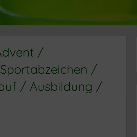
Advent /
 Sportabzeichen /
uf / Ausbildung /
R