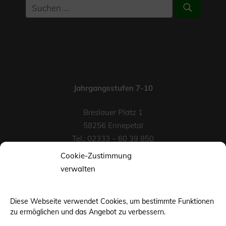
Suchen
Suchen
nach:
Jahrgangsstufen 7-10
Breslauer Platz 1
58256 Ennepetal
Tel.: 02333 – 60 39 850
Fax-Nr.: 02333 – 60 39 852
Cookie-Zustimmung
eMail
verwalten
Diese Webseite verwendet Cookies, um bestimmte Funktionen
zu ermöglichen und das Angebot zu verbessern.