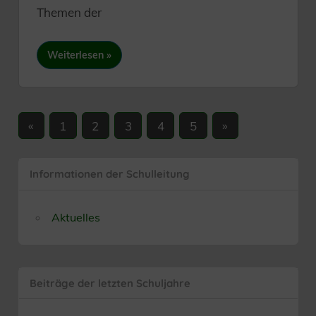
Themen der
Weiterlesen
Seitennummerierung
Vorherige
Nächste
«
1
2
3
4
5
»
Beiträge
Beiträge
der
Beiträge
Informationen der Schulleitung
Aktuelles
Beiträge der letzten Schuljahre