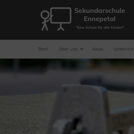
Zum
Inhalt
springen
"Eine
Sekundarschule
Schule
für
Ennepetal
alle
Start
Über uns
News
Unterrich
Kinder!"