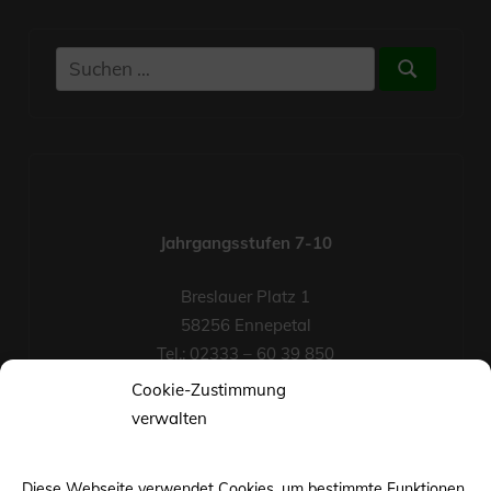
Suchen
Suchen
nach:
Jahrgangsstufen 7-10
Breslauer Platz 1
58256 Ennepetal
Tel.: 02333 – 60 39 850
Fax-Nr.: 02333 – 60 39 852
Cookie-Zustimmung
eMail
verwalten
Diese Webseite verwendet Cookies, um bestimmte Funktionen