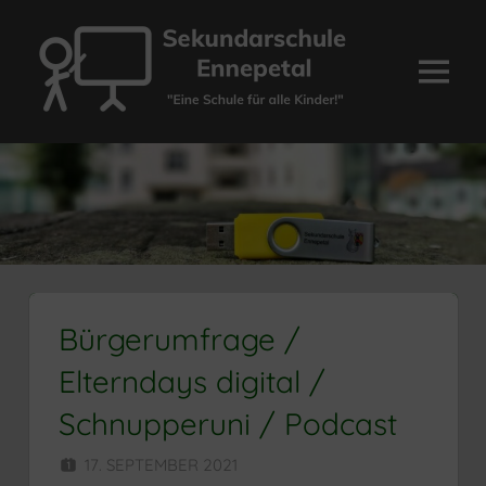
Zum
Inhalt
springen
Menü
Sekundarschule
Ennepetal
Bürgerumfrage /
Elterndays digital /
Schnupperuni / Podcast
17. SEPTEMBER 2021
HERR MÜNZER