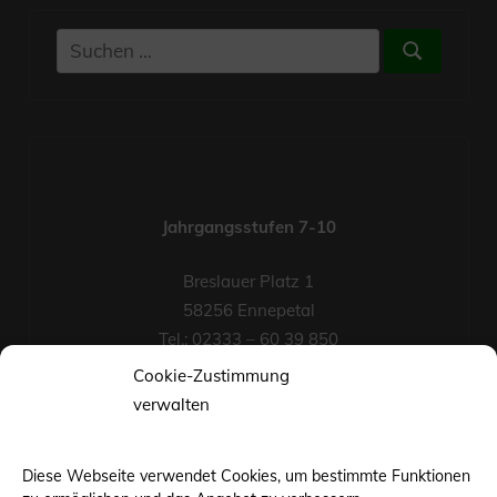
Suchen
Suchen
nach:
Jahrgangsstufen 7-10
Breslauer Platz 1
58256 Ennepetal
Tel.: 02333 – 60 39 850
Fax-Nr.: 02333 – 60 39 852
Cookie-Zustimmung
eMail
verwalten
Diese Webseite verwendet Cookies, um bestimmte Funktionen