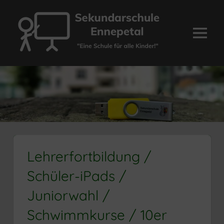
Zum
Inhalt
springen
Menü
Sekundarschule
Ennepetal
Lehrerfortbildung /
Schüler-iPads /
Juniorwahl /
Schwimmkurse / 10er