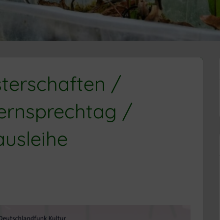
terschaften /
ternsprechtag /
ausleihe