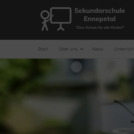
Zum
Inhalt
springen
"Eine
Sekundarschule
Schule
für
Ennepetal
alle
Start
Über uns
News
Unterrich
Kinder!"