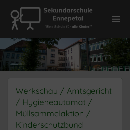
Zum
Inhalt
springen
Menü
Sekundarschule
Ennepetal
Werkschau / Amtsgericht
/ Hygieneautomat /
Müllsammelaktion /
Kinderschutzbund