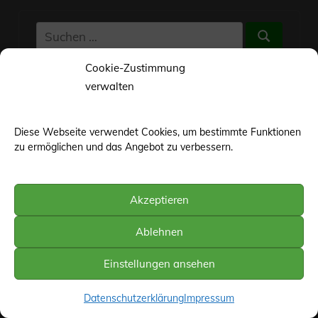
Suchen
Suchen
nach:
Cookie-Zustimmung
verwalten
Diese Webseite verwendet Cookies, um bestimmte Funktionen
zu ermöglichen und das Angebot zu verbessern.
Jahrgangsstufen 7-10
Breslauer Platz 1
Akzeptieren
58256 Ennepetal
Tel.: 02333 – 60 39 850
Ablehnen
Fax-Nr.: 02333 – 60 39 852
eMail
Einstellungen ansehen
Datenschutzerklärung
Impressum