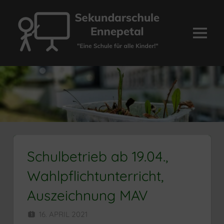
Zum
Inhalt
springen
Menü
Sekundarschule
Ennepetal
Schulbetrieb ab 19.04.,
Wahlpflichtunterricht,
Auszeichnung MAV
16. APRIL 2021
HERR MÜNZER