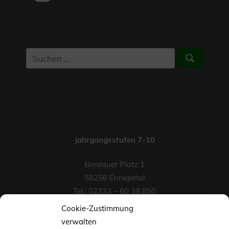
Suchen
Suchen
nach:
Jahrgangsstufen 7-10
Breslauer Platz 1
58256 Ennepetal
Tel.: 02333 – 60 39 850
Fax-Nr.: 02333 – 60 39 852
Cookie-Zustimmung
eMail
verwalten