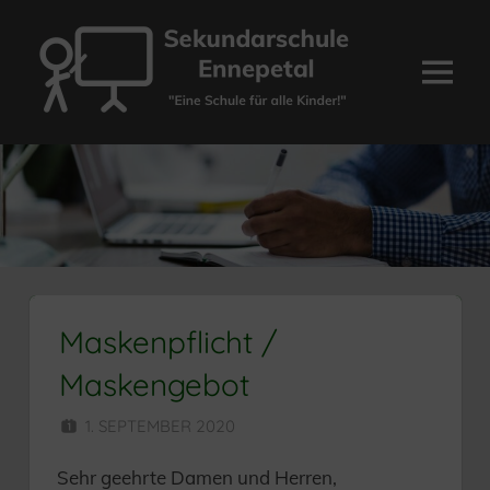
Zum
Inhalt
springen
Menü
Sekundarschule
Ennepetal
Maskenpflicht /
Maskengebot
1. SEPTEMBER 2020
HERR MÜNZER
Sehr geehrte Damen und Herren,