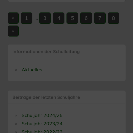
Seitennummerierung
Vorherige
«
1
…
3
4
5
6
7
8
Beiträge
der
Nächste
»
Beiträge
Beiträge
Informationen der Schulleitung
Aktuelles
Beiträge der letzten Schuljahre
Schuljahr 2024/25
Schuljahr 2023/24
Schuljahr 2022/23