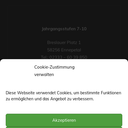
Jahrgangsstufen 7-10
Breslauer Platz 1
58256 Ennepetal
Tel.: 02333 – 60 39 850
Fax-Nr.: 02333 – 60 39 852
Cookie-Zustimmung
eMail
verwalten
Diese Webseite verwendet Cookies, um bestimmte Funktionen
zu ermöglichen und das Angebot zu verbessern.
Akzeptieren
©web-base.org | Wuppertal